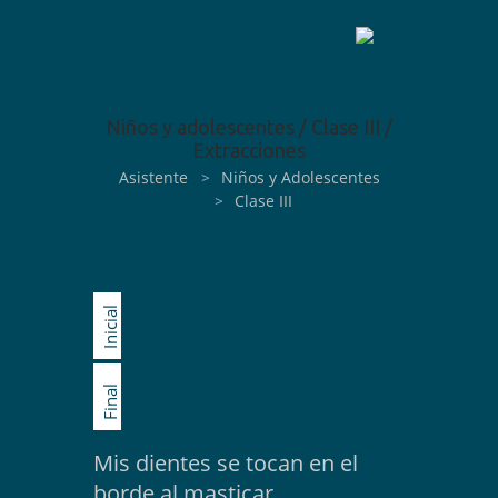
Niños y adolescentes / Clase III /
Extracciones
Asistente
>
Niños y Adolescentes
>
Clase III
Inicial
Final
Mis dientes se tocan en el
borde al masticar