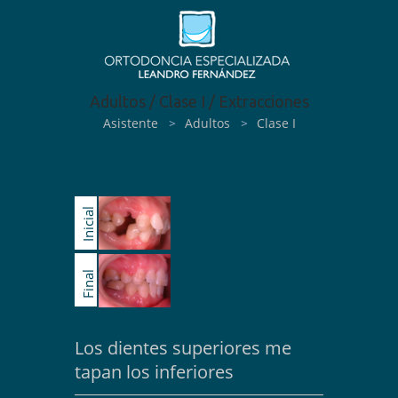
Adultos / Clase I / Extracciones
Asistente
>
Adultos
>
Clase I
Inicial
Final
Los dientes superiores me
tapan los inferiores