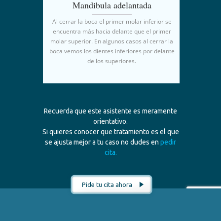
Mandibula adelantada
Al cerrar la boca el primer molar inferior se
encuentra más hacia delante que el primer
molar superior. En algunos casos al cerrar la
boca vemos los dientes inferiores por delante
de los superiores.
Recuerda que este asistente es meramente
orientativo.
Si quieres conocer que tratamiento es el que
se ajusta mejor a tu caso no dudes en
pedir
cita.
Pide tu cita ahora