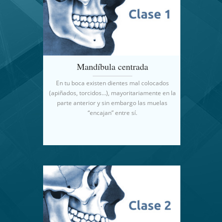
Mandíbula centrada
En tu boca existen dientes mal colocados
(apiñados, torcidos…), mayoritariamente en la
parte anterior y sin embargo las muelas
“encajan” entre sí.