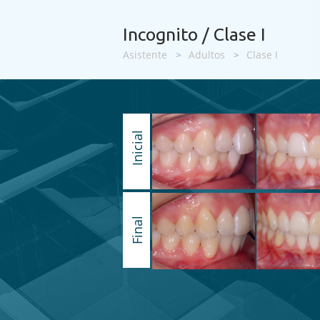
Incognito / Clase I
Asistente
>
Adultos
>
Clase I
Inicial
Final