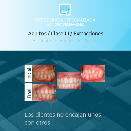
Adultos / Clase III / Extracciones
Asistente
>
Adultos
>
Clase III
Inicial
Final
Los dientes no encajan unos
con otros