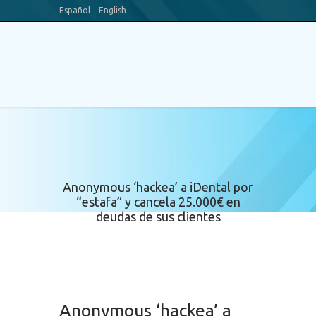
Español
English
Blog
Canal Youtube
Anonymous ‘hackea’ a iDental por
“estafa” y cancela 25.000€ en
deudas de sus clientes
Anonymous ‘hackea’ a