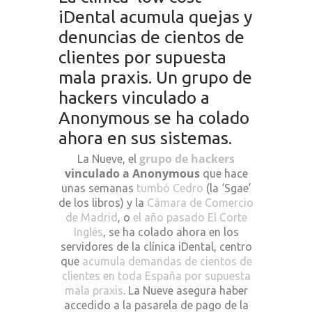
iDental acumula quejas y
denuncias de cientos de
clientes por supuesta
mala praxis. Un grupo de
hackers vinculado a
Anonymous se ha colado
ahora en sus sistemas.
grupo de hackers
La Nueve, el
vinculado a Anonymous
que hace
unas semanas
tumbó Cedro
(la ‘Sgae’
de los libros) y la
Cámara de Comercio
de Madrid
, o
el año pasado El Corte
Inglés
, se ha colado ahora en los
servidores de la clínica iDental, centro
que
acumula demandas de cientos de
clientes en toda España por supuesta
mala praxis
. La Nueve asegura haber
accedido a la pasarela de pago de la