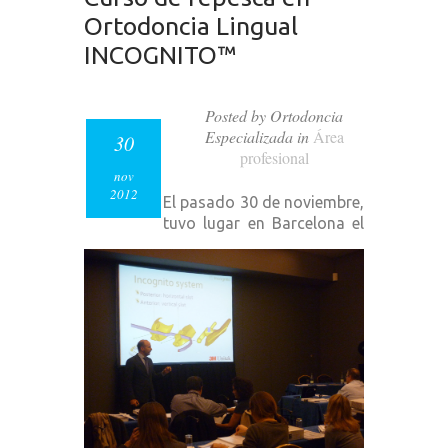
Ortodoncia Lingual
INCOGNITO™
Posted by Ortodoncia
Especializada in
Área
30
profesional
nov
2012
El pasado 30 de noviembre,
tuvo lugar en Barcelona el