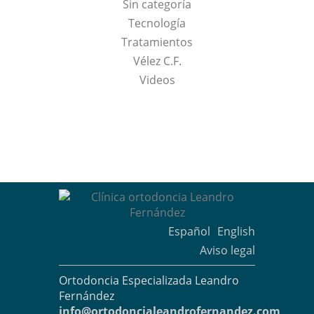
Sin categoría
Tecnología
Tratamientos
Vélez C.F.
Videos
Español
English
Aviso legal
Ortodoncia Especializada Leandro
Fernández
info@ortodoncialeandrofernandez.com