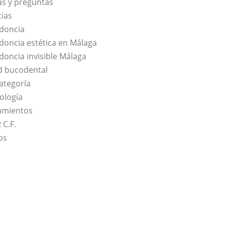
s y preguntas
cias
doncia
doncia estética en Málaga
doncia invisible Málaga
d bucodental
categoría
ología
amientos
 C.F.
os