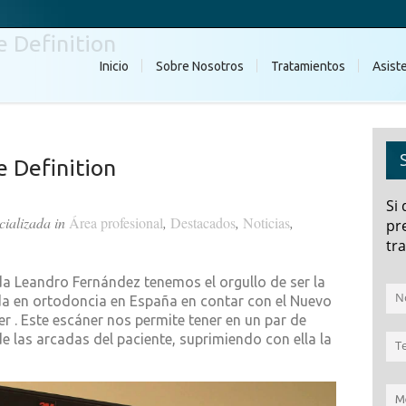
 Definition
Inicio
Sobre Nosotros
Tratamientos
Asist
 Definition
Si
cializada in
Área profesional
,
Destacados
,
Noticias
,
pr
tra
a Leandro Fernández tenemos el orgullo de ser la
ada en ortodoncia en España en contar con el Nuevo
r . Este escáner nos permite tener en un par de
 las arcadas del paciente, suprimiendo con ella la