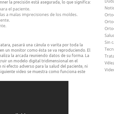
Duda
ner la precisión está asegurada, lo que significa:
Noti
ara el paciente.
das a malas imprecisiones de los moldes.
Orto
ente.
Orto
nte.
Orto
Salu
Sin 
atara, pasará una cánula o varita por toda la
Tecn
 en un monitor como ésta se va reproduciendo. El
aliza la arcada reuniendo datos de su forma. La
Trat
uir un modelo digital tridimensional en el
Vélez
ni efecto adverso para la salud del paciente, ni
Vide
l siguiente video se muestra como funciona este