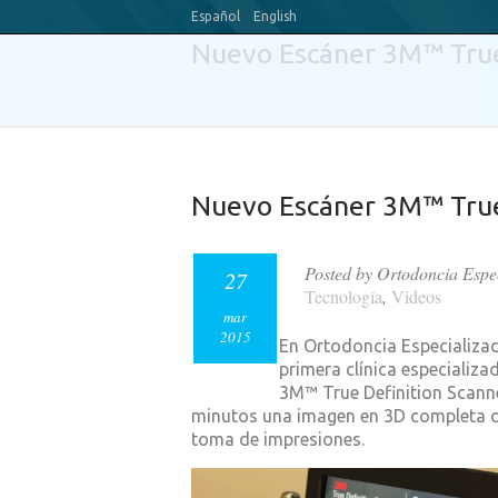
Español
English
Nuevo Escáner 3M™ True
Nuevo Escáner 3M™ True
Posted by Ortodoncia Espe
27
Tecnología
,
Videos
mar
2015
En Ortodoncia Especializad
primera clínica especializ
3M™ True Definition Scanne
minutos una imagen en 3D completa de
toma de impresiones.