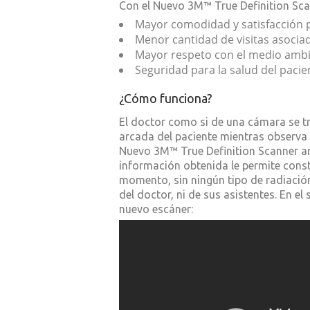
Con el Nuevo 3M™ True Definition Scan
Mayor comodidad y satisfacción p
Menor cantidad de visitas asocia
Mayor respeto con el medio ambi
Seguridad para la salud del pacie
¿Cómo funciona?
El doctor como si de una cámara se tr
arcada del paciente mientras observa
Nuevo 3M™ True Definition Scanner an
información obtenida le permite constr
momento, sin ningún tipo de radiación 
del doctor, ni de sus asistentes. En e
nuevo escáner: