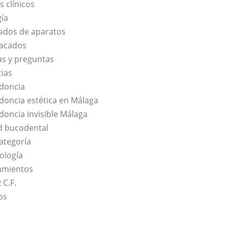
s clínicos
gía
ados de aparatos
acados
s y preguntas
cias
doncia
doncia estética en Málaga
doncia invisible Málaga
d bucodental
categoría
ología
amientos
 C.F.
os