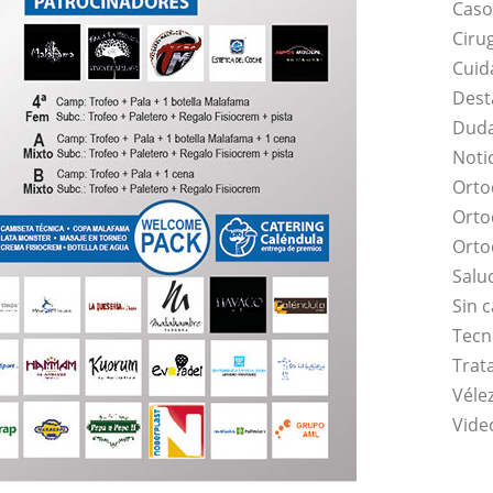
Caso
Ciru
Cuid
Dest
Duda
Noti
Orto
Orto
Orto
Salu
Sin 
Tecn
Trat
Vélez
Vide