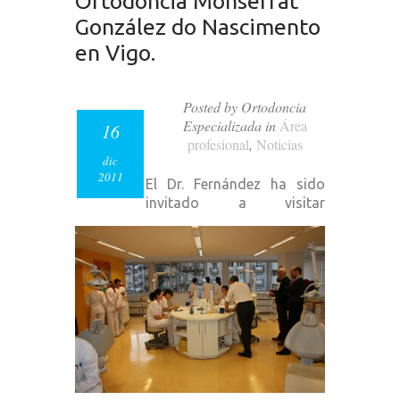
Ortodoncia Monserrat
González do Nascimento
en Vigo.
Posted by Ortodoncia
Especializada in
Área
16
profesional
,
Noticias
dic
2011
El Dr. Fernández ha sido
invitado a visitar