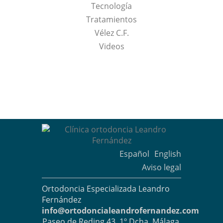
Tecnología
Tratamientos
Vélez C.F.
Videos
Español
English
Aviso legal
Ortodoncia Especializada Leandro
Fernández
info@ortodoncialeandrofernandez.com
Paseo de Reding 43, 1º Dcha. Málaga.