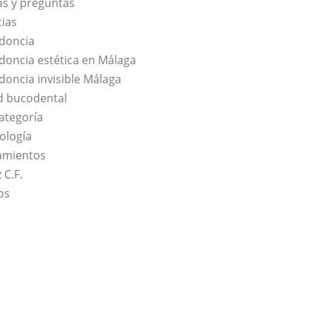
s y preguntas
cias
doncia
doncia estética en Málaga
doncia invisible Málaga
d bucodental
categoría
ología
amientos
 C.F.
os