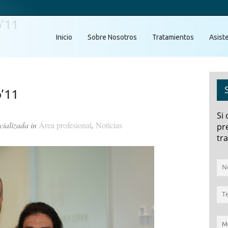
o’11
Inicio
Sobre Nosotros
Tratamientos
Asist
o’11
Si
cializada in
Área profesional
,
Noticias
pr
tra