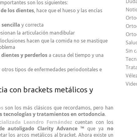
Duda
importantes son los siguientes:
Noti
 de los dientes
, hace que el hueso y las encías
Orto
 sencilla
y correcta
Orto
sionan la articulación mandibular
Orto
loclusiones hacen que la comida no se mastique
Salu
problema
Sin 
 dientes y perderlos
a causa del tiempo y una
Tecn
Trat
 otros tipos de enfermedades periodontales e
Vélez
Vide
ia con brackets metálicos y
os
son los más clásicos que recordamos, pero han
 tecnologías y tratamientos en ortodoncia
.
cializada Leandro Fernández
cuentan con los
e autoligado Clarity Advance ™
no
que ya
tar los arcos metálicos al bracket. Ahora existe un