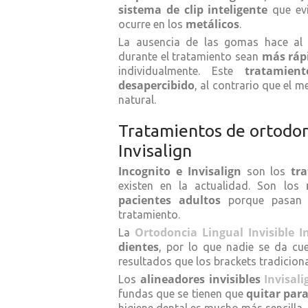
sistema de clip inteligente
que evi
metálicos
ocurre en los
.
La ausencia de las gomas hace a
más ráp
durante el tratamiento sean
tratamien
individualmente. Este
desapercibido
, al contrario que el me
natural.
Tratamientos de ortodonc
Invisalign
Incognito e Invisalign
tr
son los
existen en la actualidad. Son los
pacientes adultos
porque pasan p
tratamiento.
Ortodoncia Lingual Invisible I
La
dientes
, por lo que nadie se da cu
resultados que los brackets tradicio
alineadores invisibles
Invisali
Los
quitar para
fundas que se tienen que
higiene dental es mucho más sencilla.