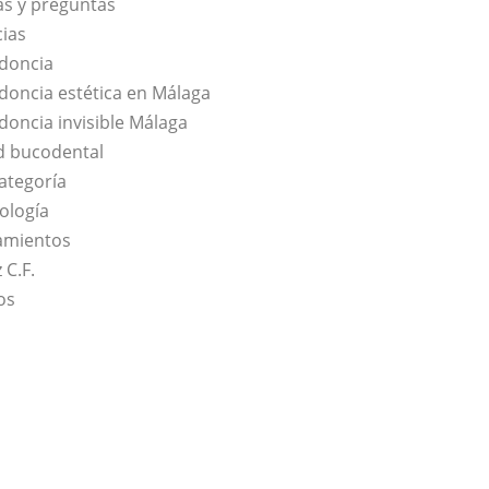
s y preguntas
cias
doncia
doncia estética en Málaga
doncia invisible Málaga
d bucodental
categoría
ología
amientos
 C.F.
os