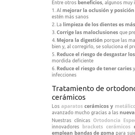
beneficios
Entre otros
, algunos muy 
mejorar la oclusión y posición
1. Al
estén más sanos
limpieza de los dientes es más
2. La
Corrige las maloclusiones
3.
que pre
Mejora la digestión
4.
porque las ma
bien y, al corregirlo, se soluciona el 
Reduce el riesgo de desgastar los
5.
mordida deficiente
Reduce el riesgo de tener caries
6.
y
infecciones
Tratamiento de ortodonc
cerámicos
aparatos
cerámicos y
metálic
Los
nuevas
avanzado mucho gracias a las
Ortodoncia Espe
Nuestras clínicas
brackets cerámicos
d
innovadores
emplean bandas de goma
para suje