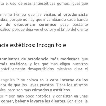
ta el uso de esas antiestéticas gomas, igual que
visitas al ortodoncista
l mismo tiempo que las
idas
, porque no hay que ir cambiando cada banda
to de ortodoncia cerámico
pasa bastante
tálico, porque deja ver el color y el brillo del diente
ia estéticos: Incognito e
atamientos de ortodoncia más modernos
que
más estéticos
, y los que más eligen nuestros
rácticamente desapercibidos mientras dura el
ncognito
™
cara interna de los
se coloca en la
enta de que los llevas puestos. Tiene los mismos
cómodos y estéticos
nales, pero son más
.
gn
™
son muy poco notorios, y consisten en unas
 comer, beber y lavarse los dientes
. Con ellos, la