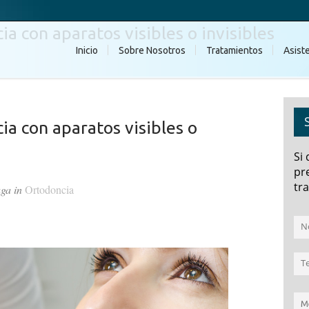
a con aparatos visibles o invisibles
Inicio
Sobre Nosotros
Tratamientos
Asist
a con aparatos visibles o
Si
pr
tra
aga in
Ortodoncia