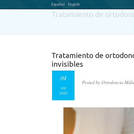
Español
English
Tratamiento de ortodonci
Tratamiento de ortodonci
invisibles
04
Posted by Ortodoncia Mál
sep
2020