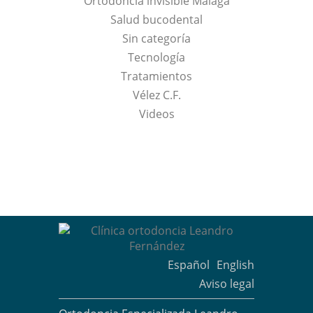
Ortodoncia invisible Málaga
Salud bucodental
Sin categoría
Tecnología
Tratamientos
Vélez C.F.
Videos
Español
English
Aviso legal