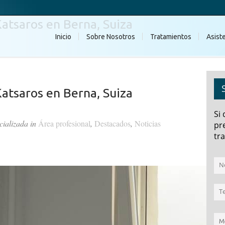
Katsaros en Berna, Suiza
Inicio
Sobre Nosotros
Tratamientos
Asist
Katsaros en Berna, Suiza
Si
cializada in
Área profesional
,
Destacados
,
Noticias
pr
tra