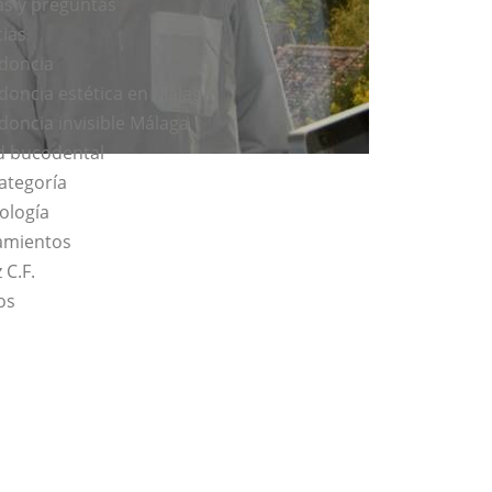
s y preguntas
cias
doncia
doncia estética en Málaga
doncia invisible Málaga
d bucodental
categoría
ología
amientos
 C.F.
os