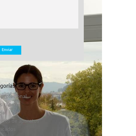
gorías
 profesional
s clínicos
gía
ados de aparatos
acados