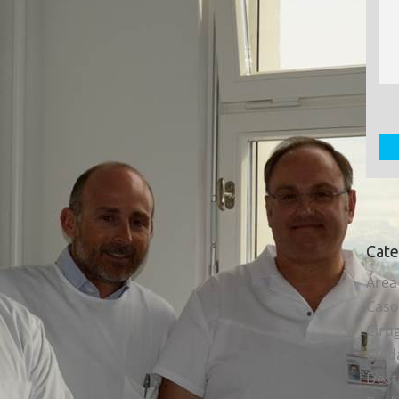
Cate
Área
Caso
Ciru
Cuid
Dest