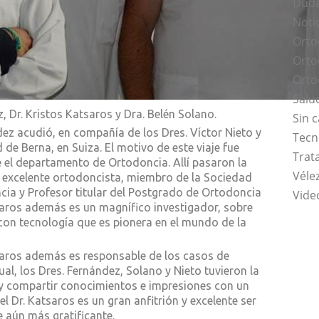
Duda
Noti
Orto
Orto
Orto
Salu
, Dr. Kristos Katsaros y Dra. Belén Solano.
Sin 
dez acudió, en compañía de los Dres. Víctor Nieto y
Tecn
 de Berna, en Suiza. El motivo de este viaje fue
Trat
e el departamento de Ortodoncia. Allí pasaron la
Vélez
n excelente ortodoncista, miembro de la Sociedad
cia y Profesor titular del Postgrado de Ortodoncia
Vide
tsaros además es un magnífico investigador, sobre
con tecnología que es pionera en el mundo de la
tsaros además es responsable de los casos de
ual, los Dres. Fernández, Solano y Nieto tuvieron la
 y compartir conocimientos e impresiones con un
l Dr. Katsaros es un gran anfitrión y excelente ser
e aún más gratificante.