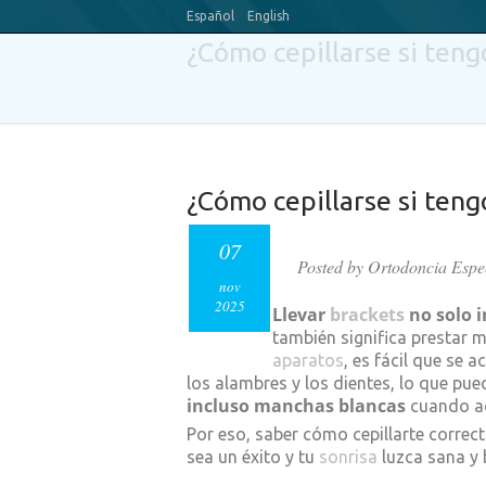
Español
English
¿Cómo cepillarse si teng
¿Cómo cepillarse si teng
07
Posted by Ortodoncia Espe
nov
2025
Llevar
brackets
no solo i
también significa prestar 
aparatos
, es fácil que se 
los alambres y los dientes, lo que pu
incluso manchas blancas
cuando a
Por eso, saber cómo cepillarte correc
sea un éxito y tu
sonrisa
luzca sana y 