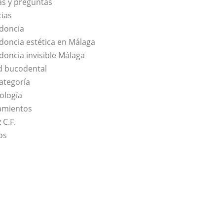
s y preguntas
cias
doncia
doncia estética en Málaga
doncia invisible Málaga
d bucodental
categoría
ología
amientos
 C.F.
os