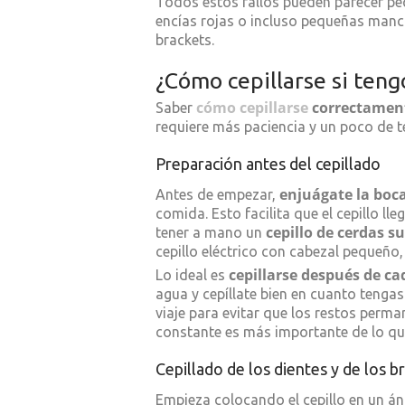
Todos estos fallos pueden parecer pe
encías rojas o incluso pequeñas mancha
brackets.
¿Cómo cepillarse si teng
cómo cepillarse
correctament
Saber
requiere más paciencia y un poco de t
Preparación antes del cepillado
enjuágate la boca
Antes de empezar,
comida. Esto facilita que el cepillo l
cepillo de cerdas s
tener a mano un
cepillo eléctrico con cabezal pequeño
cepillarse después de c
Lo ideal es
agua y cepíllate bien en cuanto tenga
viaje para evitar que los restos perm
constante es más importante de lo qu
Cepillado de los dientes y de los b
Empieza colocando el cepillo en un á