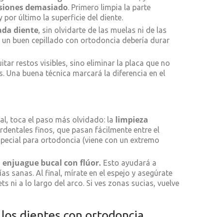
siones demasiado
. Primero limpia la parte
y por último la superficie del diente.
ada diente
, sin olvidarte de las muelas ni de las
a: un buen cepillado con ortodoncia debería durar
tar restos visibles, sino eliminar la placa que no
. Una buena técnica marcará la diferencia en el
limpieza
al, toca el paso más olvidado: la
erdentales finos, que pasan fácilmente entre el
especial para ortodoncia (viene con un extremo
 enjuague bucal con flúor.
Esto ayudará a
as sanas. Al final, mírate en el espejo y asegúrate
s ni a lo largo del arco. Si ves zonas sucias, vuelve
los dientes con ortodoncia