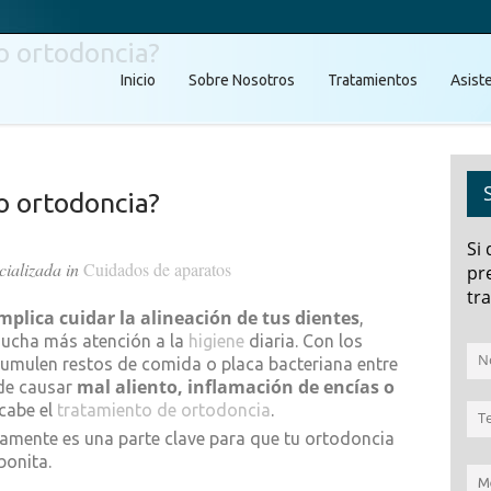
o ortodoncia?
Inicio
Sobre Nosotros
Tratamientos
Asist
o ortodoncia?
Si
cializada in
Cuidados de aparatos
pr
tra
mplica cuidar la alineación de tus dientes
,
mucha más atención a la
higiene
diaria. Con los
acumulen restos de comida o placa bacteriana entre
mal aliento, inflamación de encías o
ede causar
cabe el
tratamiento de ortodoncia
.
tamente es una parte clave para que tu ortodoncia
bonita.