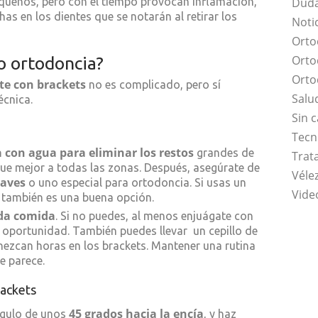
queños, pero con el tiempo provocan inflamación,
Duda
s en los dientes que se notarán al retirar los
Noti
Orto
Orto
o ortodoncia?
Orto
e con brackets
no es complicado, pero sí
Salu
écnica.
Sin 
Tecn
 con agua para eliminar los restos
grandes de
Trat
legue mejor a todas las zonas. Después, asegúrate de
Vélez
uaves
o uno especial para ortodoncia. Si usas un
Vide
, también es una buena opción.
ada comida
. Si no puedes, al menos enjuágate con
s oportunidad. También puedes llevar un cepillo de
anezcan horas en los brackets. Mantener una rutina
e parece.
rackets
45 grados hacia la encía
ngulo de unos
, y haz