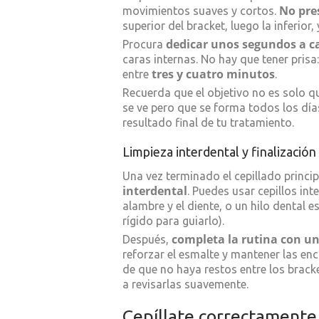
No pre
movimientos suaves y cortos.
superior del bracket, luego la inferior, 
dedicar unos segundos a c
Procura
caras internas. No hay que tener pris
tres y cuatro minutos
entre
.
Recuerda que el objetivo no es solo qui
se ve pero que se forma todos los días
resultado final de tu tratamiento.
Limpieza interdental y finalización
Una vez terminado el cepillado princip
interdental
. Puedes usar cepillos int
alambre y el diente, o un hilo dental 
rígido para guiarlo).
completa la rutina con un
Después,
reforzar el esmalte y mantener las encí
de que no haya restos entre los bracket
a revisarlas suavemente.
Cepíllate correctamente 