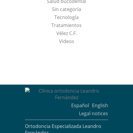
Salud bucodental
Sin categoría
Tecnología
Tratamientos
Vélez C.F.
Videos
Español
English
Legal notices
Ortodoncia Especializada Leandro
Fernández