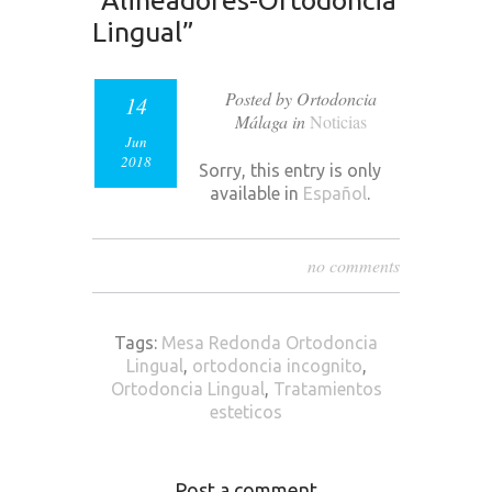
“Alineadores-Ortodoncia
Lingual”
Posted by Ortodoncia
14
Málaga in
Noticias
Jun
2018
Sorry, this entry is only
available in
Español
.
no comments
Tags:
Mesa Redonda Ortodoncia
Lingual
,
ortodoncia incognito
,
Ortodoncia Lingual
,
Tratamientos
esteticos
Post a comment