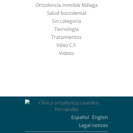
Ortodoncia invisible Málaga
Salud bucodental
Sin categoría
Tecnología
Tratamientos
Vélez C.F.
Videos
Español
English
Legal notices